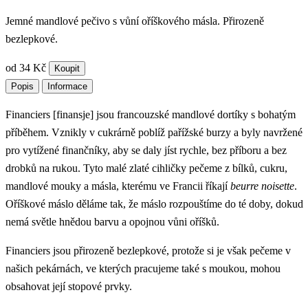
Jemné mandlové pečivo s vůní oříškového másla. Přirozeně
bezlepkové.
od 34 Kč
Koupit
Popis
Informace
Financiers [finansje] jsou francouzské mandlové dortíky s bohatým
příběhem. Vznikly v cukrárně poblíž pařížské burzy a byly navržené
pro vytížené finančníky, aby se daly jíst rychle, bez příboru a bez
drobků na rukou. Tyto malé zlaté cihličky pečeme z bílků, cukru,
mandlové mouky a másla, kterému ve Francii říkají
beurre noisette
.
Oříškové máslo děláme tak, že máslo rozpouštíme do té doby, dokud
nemá světle hnědou barvu a opojnou vůni oříšků.
Financiers jsou přirozeně bezlepkové, protože si je však pečeme v
našich pekárnách, ve kterých pracujeme také s moukou, mohou
obsahovat její stopové prvky.