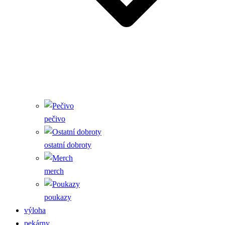
pečivo
ostatní dobroty
merch
poukazy
výloha
pekárny