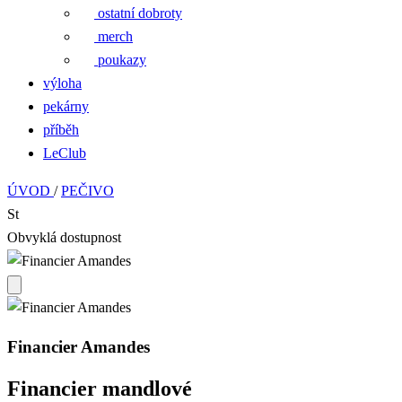
ostatní dobroty
merch
poukazy
výloha
pekárny
příběh
LeClub
ÚVOD
/
PEČIVO
St
Obvyklá dostupnost
Financier Amandes
Financier mandlové