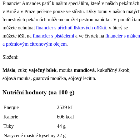
Financier Amandes patří k našim speciálům, které v našich pekárnách
v Brně a v Praze pečeme pouze ve středu. Díky tomu v našich malýc
řemeslných pekárnách můžeme udržet pestrou nabídku. V pondělí ta
můžete ochutnat
financier s příchutí lískových oříšků
, v úterý se
můžete těšit na
financier s pistáciemi
a ve čtvrtek na
financier s máke
a prémiovým citronovým olejem
.
Složení:
Máslo
, cukr,
vaječný bílek
, mouka
mandlová
, kukuřičný škrob,
sójová
mouka, guarová moučka,
sójový
lecitin.
Nutriční hodnoty (na 100 g)
Energie
2539 kJ
Kalorie
606 kcal
Tuky
44 g
Nasycené mastné kyseliny
22 g