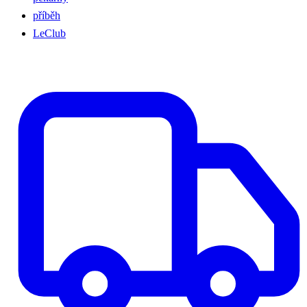
příběh
LeClub