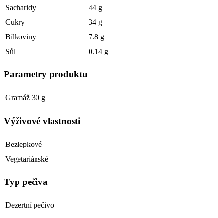
Sacharidy
44 g
Cukry
34 g
Bílkoviny
7.8 g
Sůl
0.14 g
Parametry produktu
Gramáž
30 g
Výživové vlastnosti
Bezlepkové
Vegetariánské
Typ pečiva
Dezertní pečivo