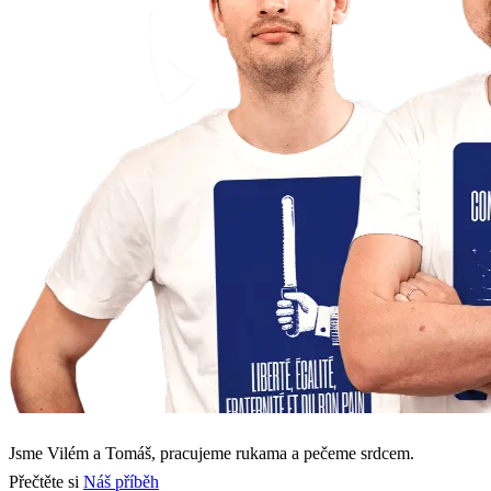
Jsme Vilém a Tomáš, pracujeme rukama a pečeme srdcem.
Přečtěte si
Náš příběh