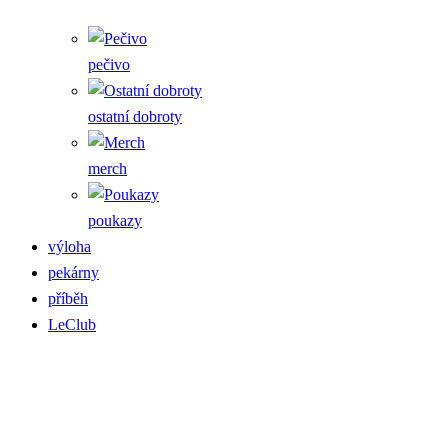
pečivo
ostatní dobroty
merch
poukazy
výloha
pekárny
příběh
LeClub