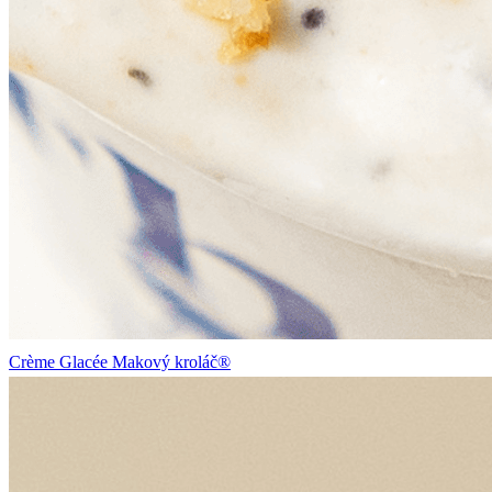
Crème Glacée Makový kroláč®