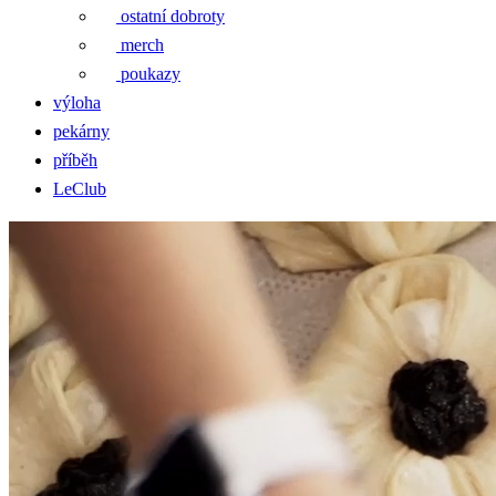
ostatní dobroty
merch
poukazy
výloha
pekárny
příběh
LeClub