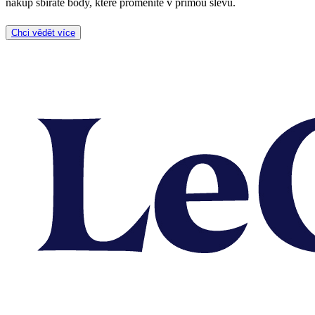
nákup sbíráte body, které proměníte v přímou slevu.
Chci vědět více