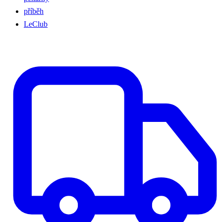
příběh
LeClub