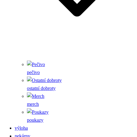
pečivo
ostatní dobroty
merch
poukazy
výloha
pekárny