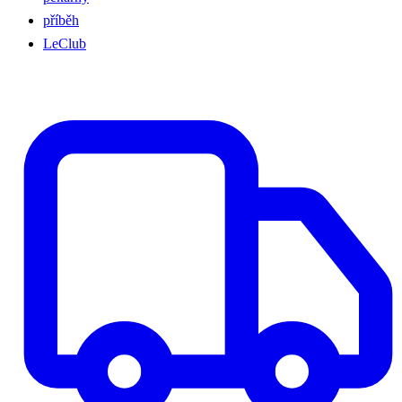
příběh
LeClub