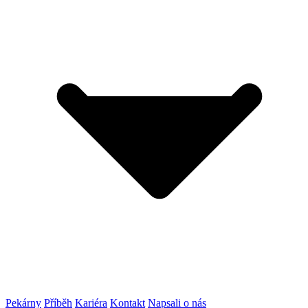
Pekárny
Příběh
Kariéra
Kontakt
Napsali o nás