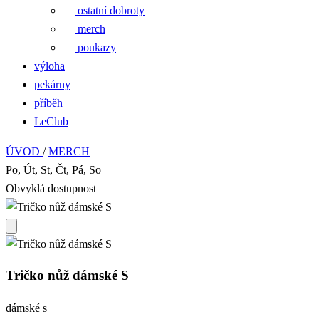
ostatní dobroty
merch
poukazy
výloha
pekárny
příběh
LeClub
ÚVOD
/
MERCH
Po, Út, St, Čt, Pá, So
Obvyklá dostupnost
Tričko nůž dámské S
dámské s