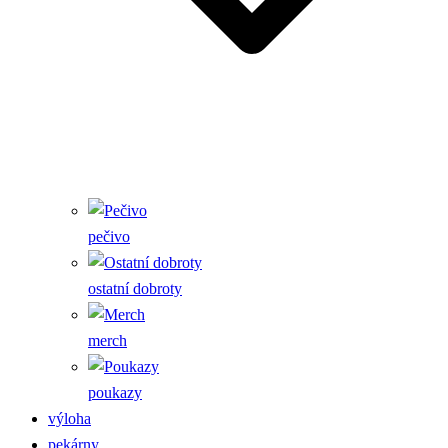
pečivo
ostatní dobroty
merch
poukazy
výloha
pekárny