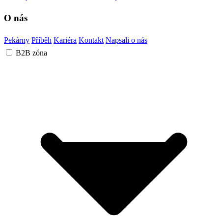
O nás
Pekárny
Příběh
Kariéra
Kontakt
Napsali o nás
B2B zóna