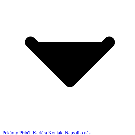
Pekárny
Příběh
Kariéra
Kontakt
Napsali o nás