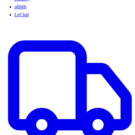
příběh
LeClub