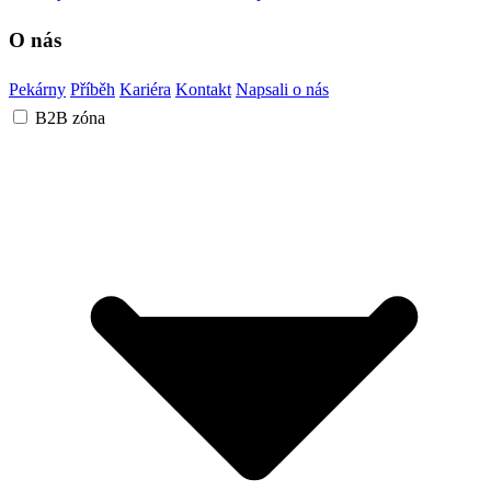
O nás
Pekárny
Příběh
Kariéra
Kontakt
Napsali o nás
B2B zóna