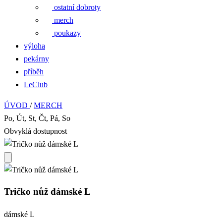
ostatní dobroty
merch
poukazy
výloha
pekárny
příběh
LeClub
ÚVOD
/
MERCH
Po, Út, St, Čt, Pá, So
Obvyklá dostupnost
Tričko nůž dámské L
dámské L