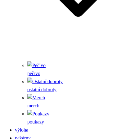
pečivo
ostatní dobroty
merch
poukazy
výloha
pekárny