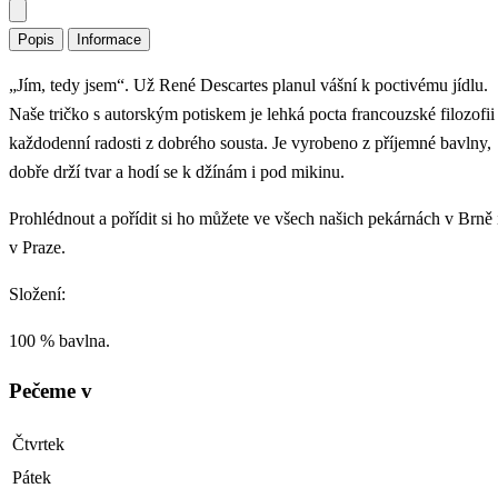
Popis
Informace
„Jím, tedy jsem“. Už René Descartes planul vášní k poctivému jídlu.
Naše tričko s autorským potiskem je lehká pocta francouzské filozofii 
každodenní radosti z dobrého sousta. Je vyrobeno z příjemné bavlny,
dobře drží tvar a hodí se k džínám i pod mikinu.
Prohlédnout a pořídit si ho můžete ve všech našich pekárnách v Brně 
v Praze.
Složení:
100 % bavlna.
Pečeme v
Čtvrtek
Pátek