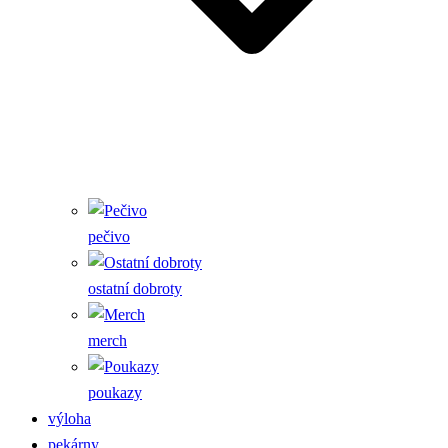
pečivo
ostatní dobroty
merch
poukazy
výloha
pekárny