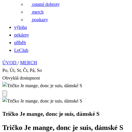
ostatní dobroty
merch
poukazy
výloha
pekárny
příběh
LeClub
ÚVOD
/
MERCH
Po, Út, St, Čt, Pá, So
Obvyklá dostupnost
Tričko Je mange, donc je suis, dámské S
Tričko Je mange, donc je suis, dámské S