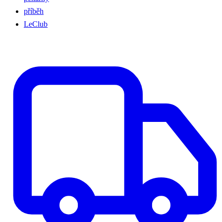
příběh
LeClub