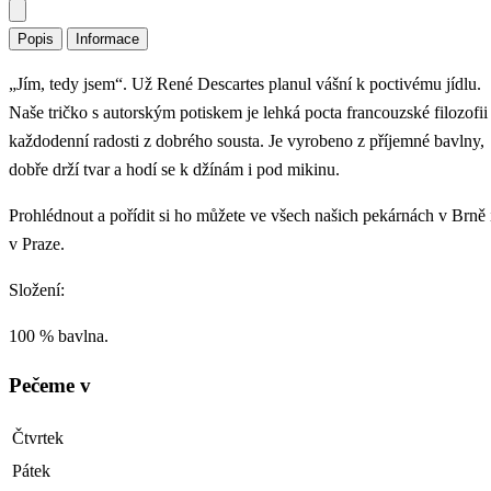
Popis
Informace
„Jím, tedy jsem“. Už René Descartes planul vášní k poctivému jídlu.
Naše tričko s autorským potiskem je lehká pocta francouzské filozofii 
každodenní radosti z dobrého sousta. Je vyrobeno z příjemné bavlny,
dobře drží tvar a hodí se k džínám i pod mikinu.
Prohlédnout a pořídit si ho můžete ve všech našich pekárnách v Brně 
v Praze.
Složení:
100 % bavlna.
Pečeme v
Čtvrtek
Pátek