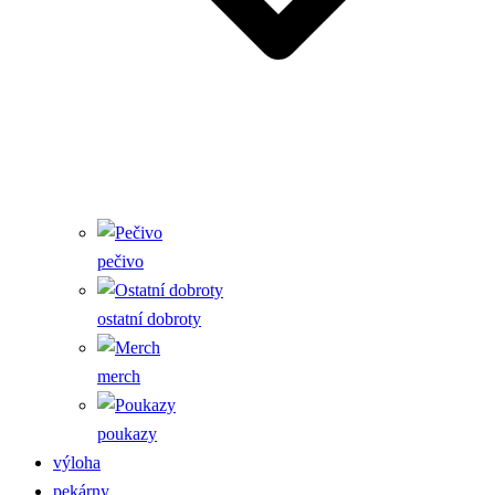
pečivo
ostatní dobroty
merch
poukazy
výloha
pekárny