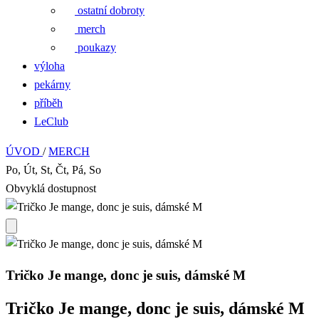
ostatní dobroty
merch
poukazy
výloha
pekárny
příběh
LeClub
ÚVOD
/
MERCH
Po, Út, St, Čt, Pá, So
Obvyklá dostupnost
Tričko Je mange, donc je suis, dámské M
Tričko Je mange, donc je suis, dámské M