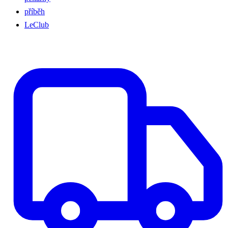
příběh
LeClub