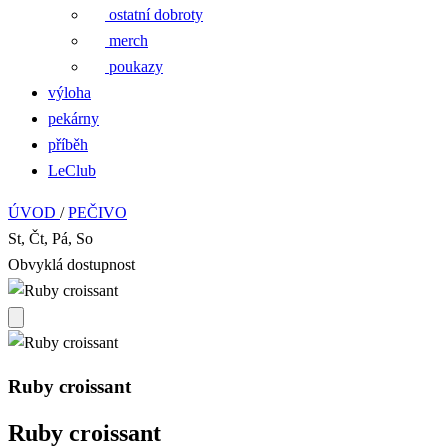
ostatní dobroty
merch
poukazy
výloha
pekárny
příběh
LeClub
ÚVOD
/
PEČIVO
St, Čt, Pá, So
Obvyklá dostupnost
Ruby croissant
Ruby croissant