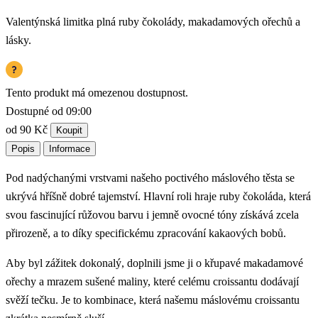
Valentýnská limitka plná ruby čokolády, makadamových ořechů a
lásky.
Tento produkt má omezenou dostupnost.
Dostupné od 09:00
od 90 Kč
Koupit
Popis
Informace
Pod nadýchanými vrstvami našeho poctivého máslového těsta se
ukrývá hříšně dobré tajemství. Hlavní roli hraje ruby čokoláda, která
svou fascinující růžovou barvu i jemně ovocné tóny získává zcela
přirozeně, a to díky specifickému zpracování kakaových bobů.
Aby byl zážitek dokonalý, doplnili jsme ji o křupavé makadamové
ořechy a mrazem sušené maliny, které celému croissantu dodávají
svěží tečku. Je to kombinace, která našemu máslovému croissantu