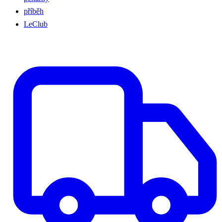
příběh
LeClub