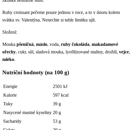
zkrátka nesmírně sluší.
Ruby croissant pečeme pouze jednou v roce, a to v únoru kolem
svátku sv. Valentýna. Nenechte si tuhle limitku ujít.
Složení:
Mouka
pšeničná
,
máslo
, voda,
ruby čokoláda
,
makadamové
ořechy
, cukr, sůl, sladová mouka, lyofilizované maliny, droždí,
vejce
,
mléko
.
Nutriční hodnoty (na 100 g)
Energie
2501 kJ
Kalorie
597 kcal
Tuky
39 g
Nasycené mastné kyseliny
20 g
Sacharidy
53 g
Cukry
20 g