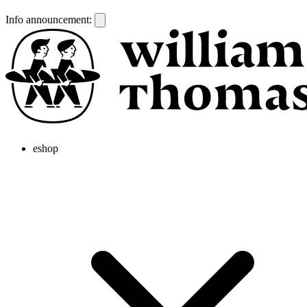
Info announcement:
eshop