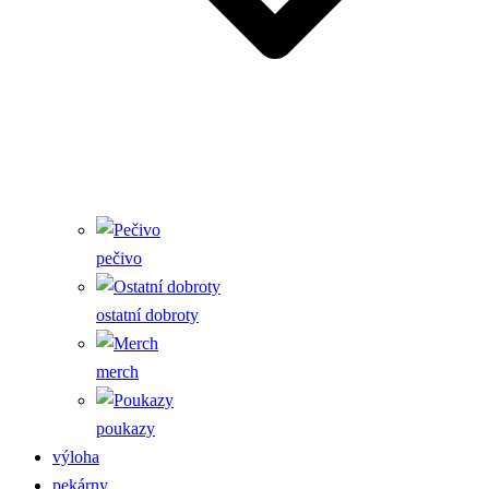
pečivo
ostatní dobroty
merch
poukazy
výloha
pekárny