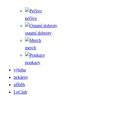
pečivo
ostatní dobroty
merch
poukazy
výloha
pekárny
příběh
LeClub