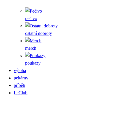
pečivo
ostatní dobroty
merch
poukazy
výloha
pekárny
příběh
LeClub