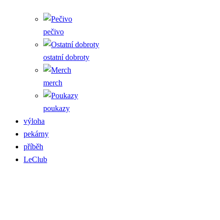
pečivo
ostatní dobroty
merch
poukazy
výloha
pekárny
příběh
LeClub