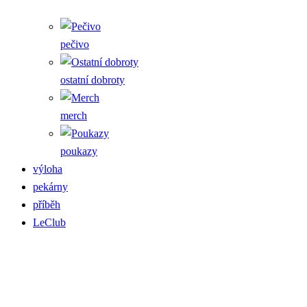
pečivo
ostatní dobroty
merch
poukazy
výloha
pekárny
příběh
LeClub