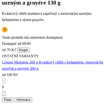
uzeným a gruyére 130 g
Kváskový chléb dozlatova zapečený s moravským uzeným,
bešamelem a sýrem gruyére.
Tento produkt má omezenou dostupnost.
Dostupné od 09:00
od 70 Kč
Koupit
OSTATNÍ VARIANTY
Croque Monsieur 200 g
Kváskový chléb s bešamelem, moravským
uzeným a gruyére 200 g
od 100 Kč
0
Popis
Informace