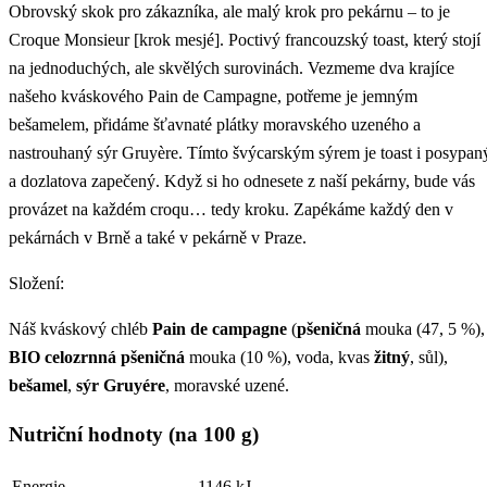
Obrovský skok pro zákazníka, ale malý krok pro pekárnu – to je
Croque Monsieur [krok mesjé]. Poctivý francouzský toast, který stojí
na jednoduchých, ale skvělých surovinách. Vezmeme dva krajíce
našeho kváskového Pain de Campagne, potřeme je jemným
bešamelem, přidáme šťavnaté plátky moravského uzeného a
nastrouhaný sýr Gruyère. Tímto švýcarským sýrem je toast i posypan
a dozlatova zapečený. Když si ho odnesete z naší pekárny, bude vás
provázet na každém croqu… tedy kroku. Zapékáme každý den v
pekárnách v Brně a také v pekárně v Praze.
Složení:
Náš kváskový chléb
Pain de campagne
(
pšeničná
mouka (47, 5 %),
BIO celozrnná pšeničná
mouka (10 %), voda, kvas
žitný
, sůl),
bešamel
,
sýr Gruyére
, moravské uzené.
Nutriční hodnoty (na 100 g)
Energie
1146 kJ