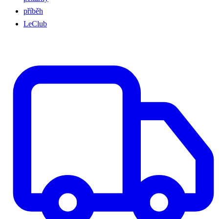
příběh
LeClub