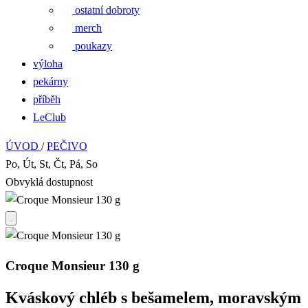
ostatní dobroty
merch
poukazy
výloha
pekárny
příběh
LeClub
ÚVOD
/
PEČIVO
Po, Út, St, Čt, Pá, So
Obvyklá dostupnost
Croque Monsieur 130 g
Kváskový chléb s bešamelem, moravským