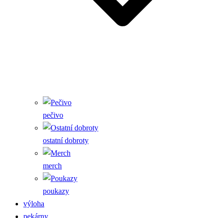
pečivo
ostatní dobroty
merch
poukazy
výloha
pekárny