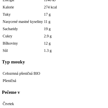
Kalorie
274 kcal
Tuky
17 g
Nasycené mastné kyseliny
11 g
Sacharidy
19 g
Cukry
2.9 g
Bílkoviny
12 g
Sůl
1.3 g
Typ mouky
Celozrnná pšeničná BIO
Pšeničná
Pečeme v
Čtvrtek