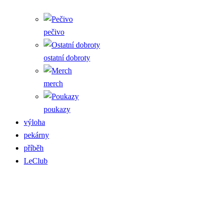
pečivo
ostatní dobroty
merch
poukazy
výloha
pekárny
příběh
LeClub