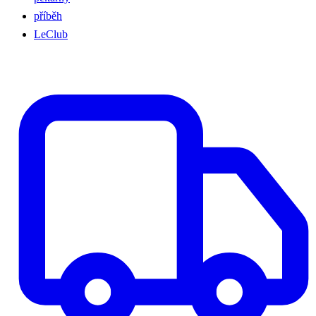
příběh
LeClub