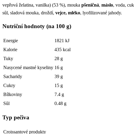
vepřová želatina, vanilka) (53 %), mouka
pšeničná
,
máslo
, voda, cuk
sůl, sladová mouka, droždí,
vejce, mléko
, lyofilizované jahody.
Nutriční hodnoty (na 100 g)
Energie
1821 kJ
Kalorie
435 kcal
Tuky
28 g
Nasycené mastné kyseliny
16 g
Sacharidy
39 g
Cukry
15 g
Bílkoviny
7.4 g
Sůl
0.48 g
Typ pečiva
Croissantové produkty