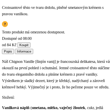
Croissantové těsto ve tvaru drdolu, plněné smetanovým krémem s
pravou vanilkou.
Tento produkt má omezenou dostupnost.
Dostupné od 08:00
od 84 Kč
Koupit
Popis
Informace
Náš Chignon Vanille [šinjón vanij] je francouzská delikatesa, která vá
okouzlí na první pohled i ochutnání. Jemné croissantové těsto stáčíme
do tvaru elegantního drdolu a plníme krémem z pravé vanilky.
Výsledkem je sladký dezert, který je křehký, nadýchaný a zároveň
krémově hebký. Výjimečný je i proto, že ho pečeme pouze ve středu.
Složení:
Vanilková náplň
(
smetana, mléko, vaječný žloutek
, cukr, jedlá