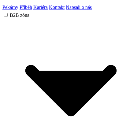
Pekárny
Příběh
Kariéra
Kontakt
Napsali o nás
B2B zóna