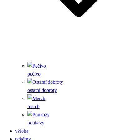
pečivo
ostatní dobroty
merch
poukazy
výloha
pekárny