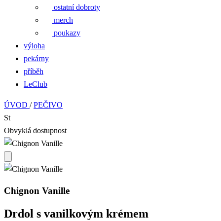
ostatní dobroty
merch
poukazy
výloha
pekárny
příběh
LeClub
ÚVOD
/
PEČIVO
St
Obvyklá dostupnost
Chignon Vanille
Drdol s vanilkovým krémem