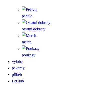
pečivo
ostatní dobroty
merch
poukazy
výloha
pekárny
příběh
LeClub