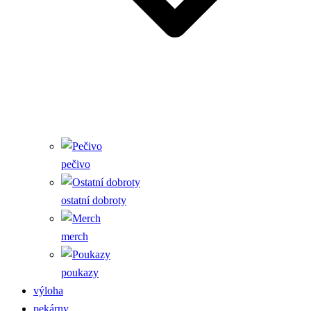
pečivo
ostatní dobroty
merch
poukazy
výloha
pekárny