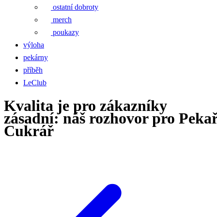
ostatní dobroty
merch
poukazy
výloha
pekárny
příběh
LeClub
Kvalita je pro zákazníky
zásadní: náš rozhovor pro Peka
Cukrář