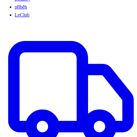
příběh
LeClub