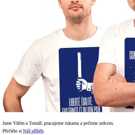
Jsme Vilém a Tomáš, pracujeme rukama a pečeme srdcem.
Přečtěte si
Náš příběh