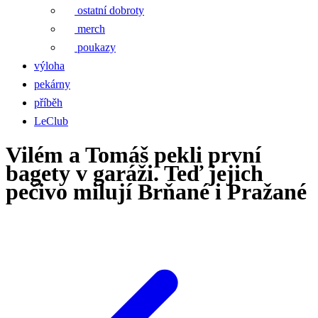
ostatní dobroty
merch
poukazy
výloha
pekárny
příběh
LeClub
Vilém a Tomáš pekli první
bagety v garáži. Teď jejich
pečivo milují Brňané i Pražané