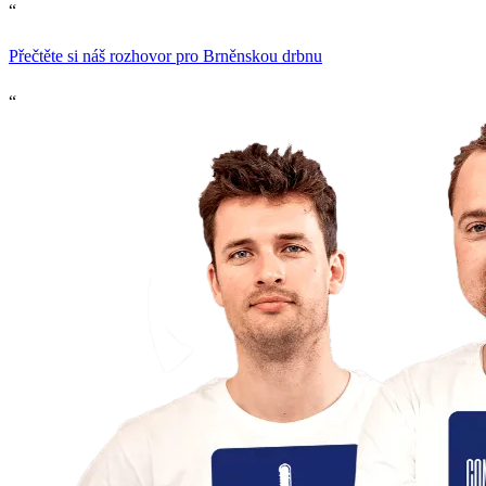
“
Přečtěte si náš rozhovor pro Brněnskou drbnu
“