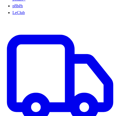
příběh
LeClub