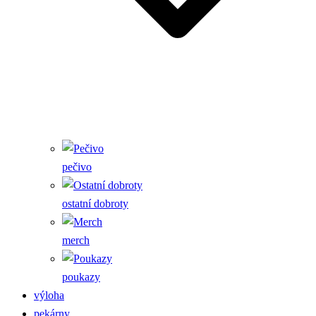
pečivo
ostatní dobroty
merch
poukazy
výloha
pekárny