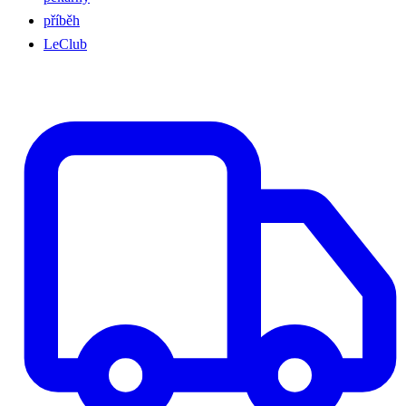
příběh
LeClub