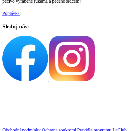
pečivo vyráběné rukama a pečené srdcem?
Poptávka
Sleduj nás:
Obchodní podmínky
Ochrana soukromí
Pravidla programu LeClub