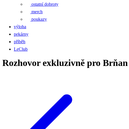
ostatní dobroty
merch
poukazy
výloha
pekárny
příběh
LeClub
Rozhovor exkluzivně pro Brňan