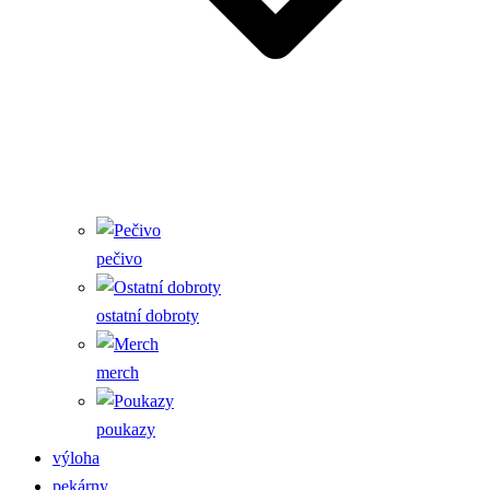
pečivo
ostatní dobroty
merch
poukazy
výloha
pekárny