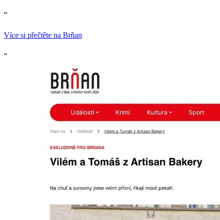
“
Více si přečtěte na Brňan
“