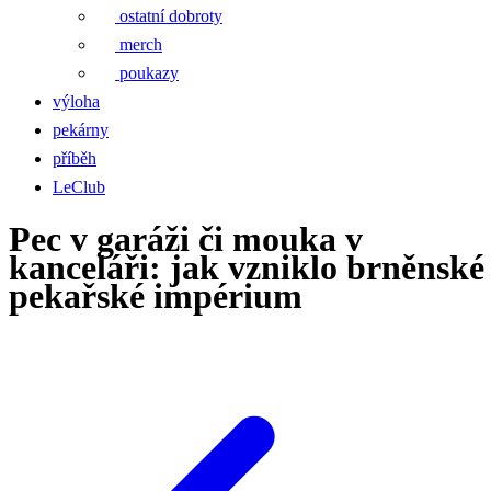
ostatní dobroty
merch
poukazy
výloha
pekárny
příběh
LeClub
Pec v garáži či mouka v
kanceláři: jak vzniklo brněnské
pekařské impérium