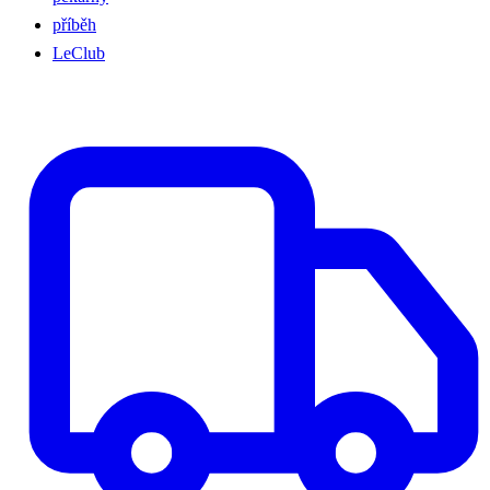
příběh
LeClub