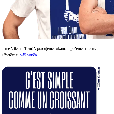
Jsme Vilém a Tomáš, pracujeme rukama a pečeme srdcem.
Přečtěte si
Náš příběh