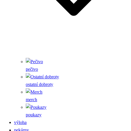
pečivo
ostatní dobroty
merch
poukazy
výloha
pekárny